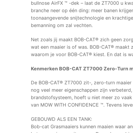
bullnose AirFX ™ -dek – laat de ZT7000 u kwal
branche neer op één ding: meer banen krijge
toonaangevende snijtechnologie en krachtig
bemanning om zal vechten.
Net zoals jij maakt BOB-CAT® zich geen zor
wat een maaier is of was. BOB-CAT® maakt zich
waarom je voor BOB-CAT® kiest. En dat is w
Kenmerken BOB-CAT ZT7000 Zero-Turn maa
De BOB-CAT® ZT7000 zit-, zero-turn maaier h
nog veel meer eigenschappen zijn verbeterd,
brandstofsysteem, hoeft u niet meer zo vaak
van MOW WITH CONFIDENCE ™. Tevens levensl
GEBOUWD ALS EEN TANK:
Bob-cat Grasmaaiers kunnen maaien waar ande