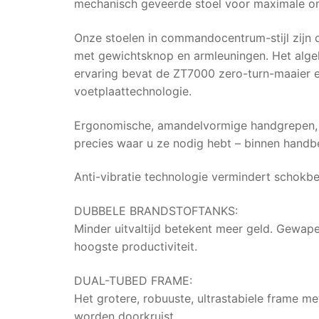
mechanisch geveerde stoel voor maximale on
Onze stoelen in commandocentrum-stijl zijn
met gewichtsknop en armleuningen. Het algeh
ervaring bevat de ZT7000 zero-turn-maaier e
voetplaattechnologie.
Ergonomische, amandelvormige handgrepen, ve
precies waar u ze nodig hebt – binnen handb
Anti-vibratie technologie vermindert schokbe
DUBBELE BRANDSTOFTANKS:
Minder uitvaltijd betekent meer geld. Gewap
hoogste productiviteit.
DUAL-TUBED FRAME:
Het grotere, robuuste, ultrastabiele frame 
worden doorkruist.