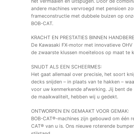
het vermaaien en uitspugen. Door de combin
andere machines vervroegd met pensioen zoud
frameconstructie met dubbele buizen op onze
BOB-CAT.
KRACHT EN PRESTATIES BINNEN HANDBERE
De Kawasaki FX-motor met innovatieve OHV V
de zwaarste klussen moeiteloos op maat te k
SNIJDT ALS EEN SCHEERMES:
Het gaat allemaal over precisie, het soort k
decks snijden – in plaats van te hakken – waa
voor uw kenmerkende afwerking. Jij bent de b
de maaikwaliteit, hebben wij u gedekt.
ONTWORPEN EN GEMAAKT VOOR GEMAK:
BOB-CAT®-machines zijn gebouwd om één rede
CAT® van u is. Ons nieuwe roterende bumper-
stilstand.