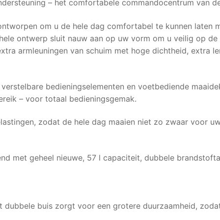
dersteuning – het comfortabele commandocentrum van de 
 ontworpen om u de hele dag comfortabel te kunnen laten 
ele ontwerp sluit nauw aan op uw vorm om u veilig op de 
xtra armleuningen van schuim met hoge dichtheid, extra le
rstelbare bedieningselementen en voetbediende maaidekhen
ereik – voor totaal bedieningsgemak.
lastingen, zodat de hele dag maaien niet zo zwaar voor uw
end met geheel nieuwe, 57 l capaciteit, dubbele brandstof
met dubbele buis zorgt voor een grotere duurzaamheid, zod