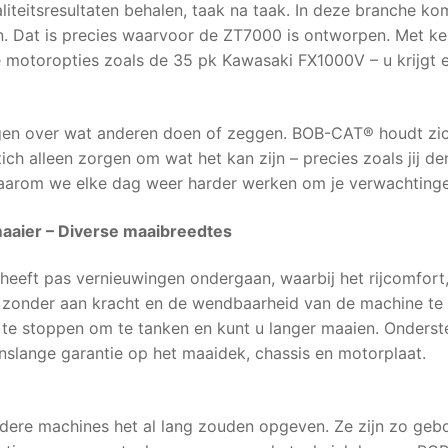
iteitsresultaten behalen, taak na taak. In deze branche ko
n. Dat is precies waarvoor de ZT7000 is ontworpen. Met k
e motoropties zoals de 35 pk Kawasaki FX1000V – u krijg
gen over wat anderen doen of zeggen. BOB-CAT® houdt zich
 alleen zorgen om wat het kan zijn – precies zoals jij denkt
aarom we elke dag weer harder werken om je verwachtingen
ier – Diverse maaibreedtes
eeft pas vernieuwingen ondergaan, waarbij het rijcomfort
 zonder aan kracht en de wendbaarheid van de machine te 
 te stoppen om te tanken en kunt u langer maaien. Onderste
ange garantie op het maaidek, chassis en motorplaat.
re machines het al lang zouden opgeven. Ze zijn zo gebou