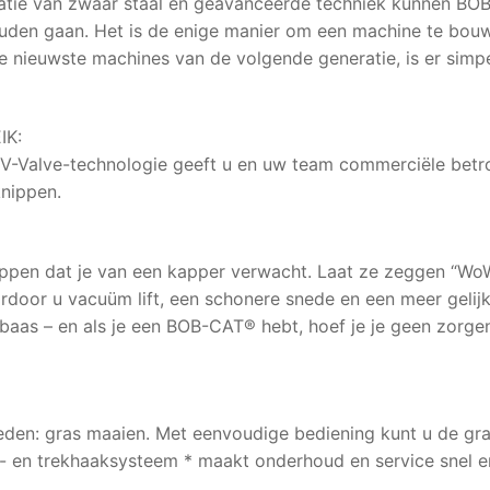
atie van zwaar staal en geavanceerde techniek kunnen BO
en gaan. Het is de enige manier om een machine te bouwen
 nieuwste machines van de volgende generatie, is er simp
IK:
-Valve-technologie geeft u en uw team commerciële betro
nippen.
nippen dat je van een kapper verwacht. Laat ze zeggen “WoW
rdoor u vacuüm lift, een schonere snede en een meer gelijk
aas – en als je een BOB-CAT® hebt, hoef je je geen zorgen
n: gras maaien. Met eenvoudige bediening kunt u de gras
 en trekhaaksysteem * maakt onderhoud en service snel en