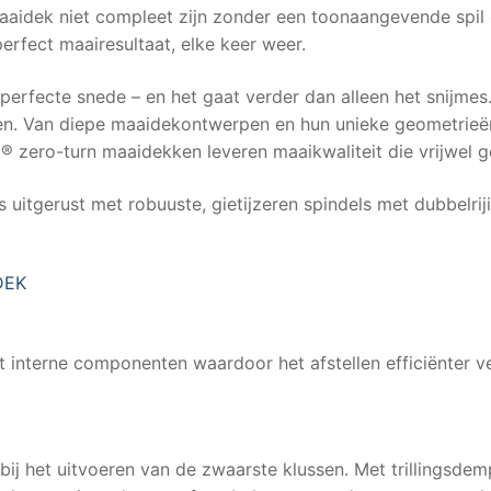
aaidek niet compleet zijn zonder een toonaangevende spil 
erfect maairesultaat, elke keer weer.
perfecte snede – en het gaat verder dan alleen het snijmes. 
rken. Van diepe maaidekontwerpen en hun unieke geometrieë
 zero-turn maaidekken leveren maaikwaliteit die vrijwel g
s uitgerust met robuuste, gietijzeren spindels met dubbelri
 DEK
 interne componenten waardoor het afstellen efficiënter v
ij het uitvoeren van de zwaarste klussen. Met trillingsde