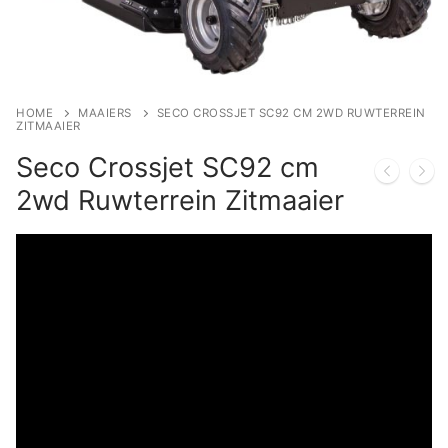
HOME
MAAIERS
SECO CROSSJET SC92 CM 2WD RUWTERREIN
ZITMAAIER
Seco Crossjet SC92 cm
2wd Ruwterrein Zitmaaier